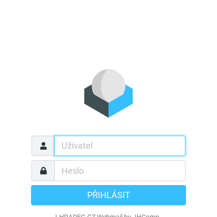
PŘIHLÁSIT
J-HRADEC.CZ Webmail by JHComp